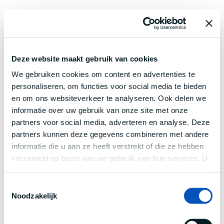
Deze website maakt gebruik van cookies
We gebruiken cookies om content en advertenties te
personaliseren, om functies voor social media te bieden
en om ons websiteverkeer te analyseren. Ook delen we
informatie over uw gebruik van onze site met onze
partners voor social media, adverteren en analyse. Deze
partners kunnen deze gegevens combineren met andere
informatie die u aan ze heeft verstrekt of die ze hebben
verzameld op basis van uw gebruik van hun services. U
gaat akkoord met onze cookies als u onze website blijft
gebruiken.
Toestemmingsselectie
Noodzakelijk
Application error: a
client
-side exception has occurred while
loading
www.century.nl
(see the
browser console
for more