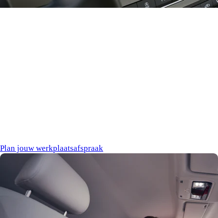
Checks & updates
Om ervoor te zorgen dat je het hele jaar zorgeloos onderweg bent en je auto de aandacht
krijgt die hij verdient, kun je bij ons terecht voor diverse checks. Met de Weer op weg check,
de wintercheck en de occasioncheck controleren we je auto op de meest essentiële punten.
Plan jouw werkplaatsafspraak