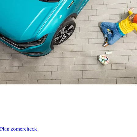
Zomercheck
Met de zomercheck wordt je auto gecontroleerd op 20 essentiële punten en ontvang je een
leuke give-away. We checken onder andere de airconditioning, verwarming, accu, motorolie,
verlichting, voorruit, banden, remschijven en het uitlaatsysteem. Daarnaast vullen we alle
vloeistoffen weer bij, zodat je goed voorbereid de weg op gaat. Zo verklein je de kans op
pech onderweg.
Let op! Deze check is alleen in te plannen in de maanden juni t/m augustus.
Plan zomercheck
Wintercheck