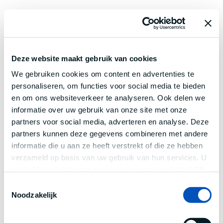
Deze website maakt gebruik van cookies
We gebruiken cookies om content en advertenties te
personaliseren, om functies voor social media te bieden
en om ons websiteverkeer te analyseren. Ook delen we
informatie over uw gebruik van onze site met onze
partners voor social media, adverteren en analyse. Deze
partners kunnen deze gegevens combineren met andere
informatie die u aan ze heeft verstrekt of die ze hebben
verzameld op basis van uw gebruik van hun services. U
gaat akkoord met onze cookies als u onze website blijft
gebruiken.
Toestemmingsselectie
Noodzakelijk
Application error: a
client
-side exception has occurred while
loading
www.century.nl
(see the
browser console
for more