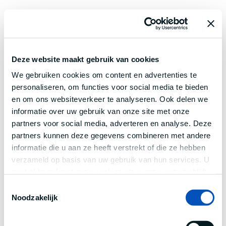
Deze website maakt gebruik van cookies
We gebruiken cookies om content en advertenties te
personaliseren, om functies voor social media te bieden
en om ons websiteverkeer te analyseren. Ook delen we
informatie over uw gebruik van onze site met onze
partners voor social media, adverteren en analyse. Deze
partners kunnen deze gegevens combineren met andere
informatie die u aan ze heeft verstrekt of die ze hebben
verzameld op basis van uw gebruik van hun services. U
gaat akkoord met onze cookies als u onze website blijft
gebruiken.
Toestemmingsselectie
Noodzakelijk
Application error: a
client
-side exception has occurred while
loading
www.century.nl
(see the
browser console
for more