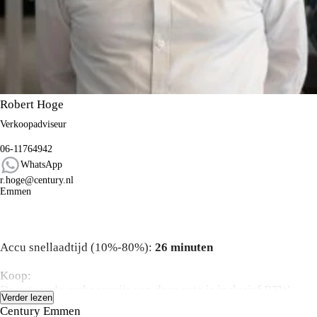
Robert Hoge
Verkoopadviseur
06-11764942
WhatsApp
r.hoge@century.nl
Emmen
Algemene informatie
Accu snellaadtijd (10%-80%):
26 minuten
Koop:
De getoonde verkoopprijs van deze auto is inclusief BTW,
Verder lezen
BPM, rijklaarmaakkosten, recyclingbijdrage en leges.
Century Emmen