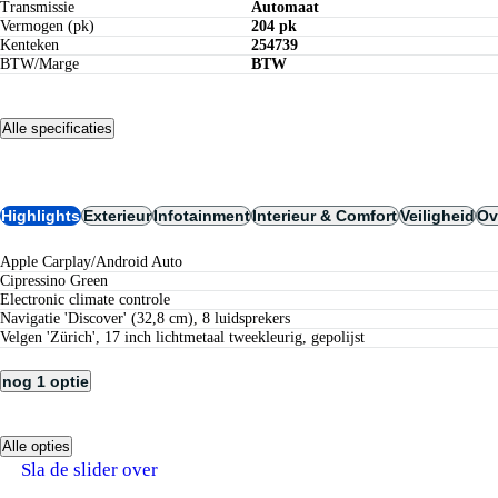
Transmissie
Automaat
Vermogen (pk)
204 pk
Kenteken
254739
BTW/Marge
BTW
Alle specificaties
Opties
Highlights
Exterieur
Infotainment
Interieur & Comfort
Veiligheid
Ov
Apple Carplay/Android Auto
Cipressino Green
electronic climate controle
Navigatie 'Discover' (32,8 cm), 8 luidsprekers
Velgen 'Zürich', 17 inch lichtmetaal tweekleurig, gepolijst
nog 1 optie
Alle opties
Verzekeren bij Century:
Sla de slider over
tot 5 jaar nieuwwaarderegeling
geen eigen risico bij schadeherstel bij Century