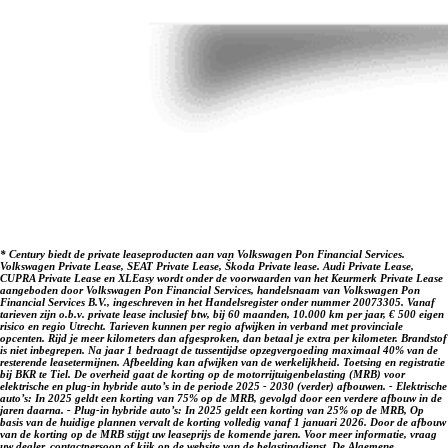
bezichtiging of een proefrit.
Welkom bij Century Autogroep. Al sinds 1932!
Disclaimer: LET OP: Getoonde afbeeldingen kunnen afwijken
van de daadwerkelijke voorraadauto. Hier kunnen geen
rechten aan worden ontleend. Vraag onze verkoopadviseurs
naar specificaties van deze auto.
* Century biedt de private leaseproducten aan van Volkswagen Pon Financial Services.
Volkswagen Private Lease, SEAT Private Lease, Škoda Private lease. Audi Private Lease,
CUPRA Private Lease en XLEasy wordt onder de voorwaarden van het Keurmerk Private Lease
aangeboden door Volkswagen Pon Financial Services, handelsnaam van Volkswagen Pon
Financial Services B.V., ingeschreven in het Handelsregister onder nummer 20073305. Vanaf
tarieven zijn o.b.v. private lease inclusief btw, bij 60 maanden, 10.000 km per jaar, € 500 eigen
risico en regio Utrecht. Tarieven kunnen per regio afwijken in verband met provinciale
opcenten. Rijd je meer kilometers dan afgesproken, dan betaal je extra per kilometer. Brandstof
is niet inbegrepen. Na jaar 1 bedraagt de tussentijdse opzegvergoeding maximaal 40% van de
resterende leasetermijnen. Afbeelding kan afwijken van de werkelijkheid. Toetsing en registratie
bij BKR te Tiel. De overheid gaat de korting op de motorrijtuigenbelasting (MRB) voor
elektrische en plug-in hybride auto’s in de periode 2025 - 2030 (verder) afbouwen. - Elektrische
auto’s: In 2025 geldt een korting van 75% op de MRB, gevolgd door een verdere afbouw in de
jaren daarna. - Plug-in hybride auto’s: In 2025 geldt een korting van 25% op de MRB, Op
basis van de huidige plannen vervalt de korting volledig vanaf 1 januari 2026. Door de afbouw
van de korting op de MRB stijgt uw leaseprijs de komende jaren. Voor meer informatie, vraag
uw dealer, contactpersoon of kijk op de website van de belastingdienst. De Algemene