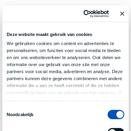
Deze website maakt gebruik van cookies
We gebruiken cookies om content en advertenties te
personaliseren, om functies voor social media te bieden
en om ons websiteverkeer te analyseren. Ook delen we
informatie over uw gebruik van onze site met onze
partners voor social media, adverteren en analyse. Deze
partners kunnen deze gegevens combineren met andere
informatie die u aan ze heeft verstrekt of die ze hebben
verzameld op basis van uw gebruik van hun services. U
gaat akkoord met onze cookies als u onze website blijft
gebruiken.
Toestemmingsselectie
Noodzakelijk
Application error: a
client
-side exception has occurred while
loading
www.century.nl
(see the
browser console
for more