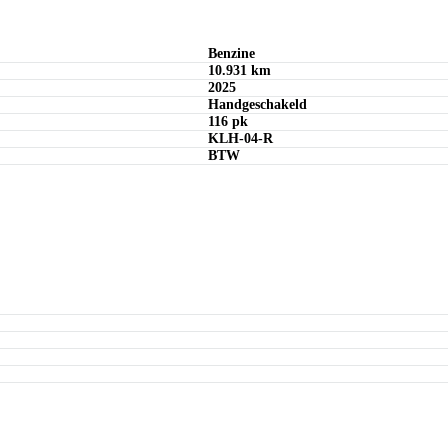
Offerte aanvragen
Bereken maandbedrag
Bereken maandbedrag
Benzine
10.931 km
2025
Handgeschakeld
116 pk
KLH-04-R
BTW