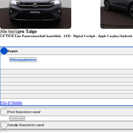
Volkswagen Taigo
Alle foto's
1.0 TSI R-Line Panoramaschuif-kanteldak - LED - Digital Cockpit - Apple Carplay/Android
Kopen
Afleverpakketten
050-8796006
Privé financieren vanaf
Krediettabel
Zakelijk financieren vanaf