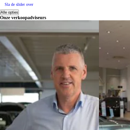
Sla de slider over
Alle opties
Onze verkoopadviseurs