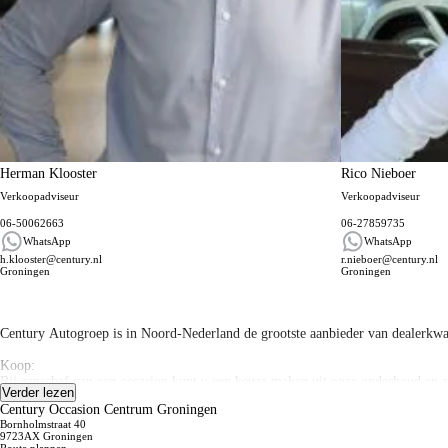
Herman Klooster
Rico Nieboer
Verkoopadviseur
Verkoopadviseur
06-50062663
06-27859735
WhatsApp
WhatsApp
h.klooster@century.nl
r.nieboer@century.nl
Groningen
Groningen
Algemene informatie
Century Autogroep is in Noord-Nederland de grootste aanbieder van dealerkwalit
Koop:
Bij aanschaf van een occasion kunt u een keuze maken uit onze onderhoud en ze
Verder lezen
altijd mogelijk
Century Occasion Centrum Groningen
Alle prijzen zijn onder voorbehoud van druk – en zetfouten.
Bornholmstraat 40
9723AX Groningen
Privé Plan: