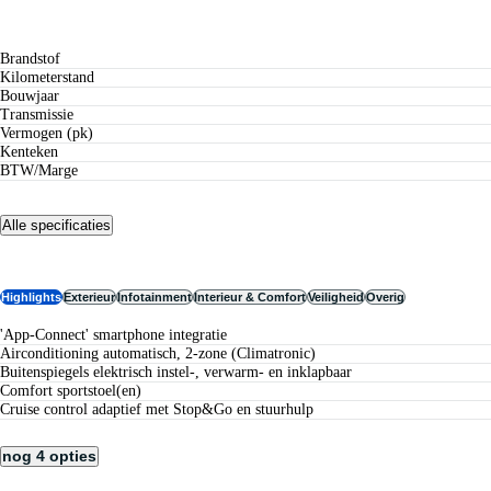
Private leasen vanaf
Specificaties
Brandstof
Kilometerstand
Bouwjaar
Transmissie
Vermogen (pk)
Kenteken
BTW/Marge
Alle specificaties
Opties
Highlights
Exterieur
Infotainment
Interieur & Comfort
Veiligheid
Overig
'App-Connect' smartphone integratie
Airconditioning automatisch, 2-zone (Climatronic)
Buitenspiegels elektrisch instel-, verwarm- en inklapbaar
comfort sportstoel(en)
cruise control adaptief met Stop&Go en stuurhulp
nog 4 opties