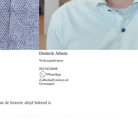
Diederik Albeda
Verkoopadviseur
0621654848
WhatsApp
d.albeda@century.nl
Groningen
n de historie altijd bekend is.
lt Auto, ZekerŠKODA en Audi Selectie Plus. Inruil en financiering is