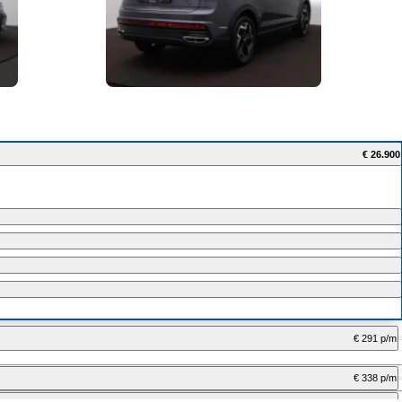
€ 26.900
€ 291 p/m
€ 338 p/m