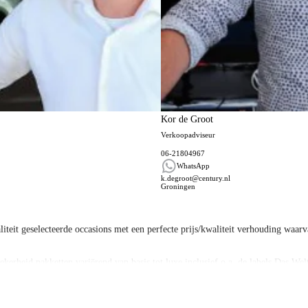
Kor de Groot
Verkoopadviseur
06-21804967
WhatsApp
k.degroot@century.nl
Groningen
eit geselecteerde occasions met een perfecte prijs/kwaliteit verhouding waarva
kerheid pakketten variërend van basis tot luxe inclusief o.a. de labels Das We