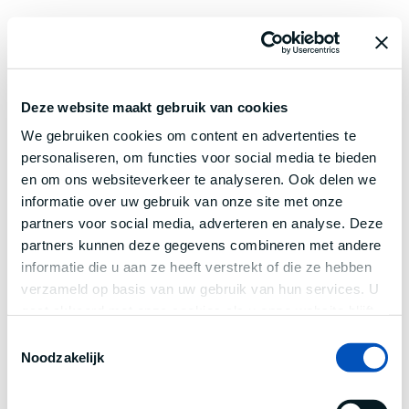
Deze website maakt gebruik van cookies
We gebruiken cookies om content en advertenties te
personaliseren, om functies voor social media te bieden
en om ons websiteverkeer te analyseren. Ook delen we
informatie over uw gebruik van onze site met onze
partners voor social media, adverteren en analyse. Deze
partners kunnen deze gegevens combineren met andere
informatie die u aan ze heeft verstrekt of die ze hebben
verzameld op basis van uw gebruik van hun services. U
gaat akkoord met onze cookies als u onze website blijft
gebruiken.
Toestemmingsselectie
Noodzakelijk
Application error: a
client
-side exception has occurred while
loading
www.century.nl
(see the
browser console
for more