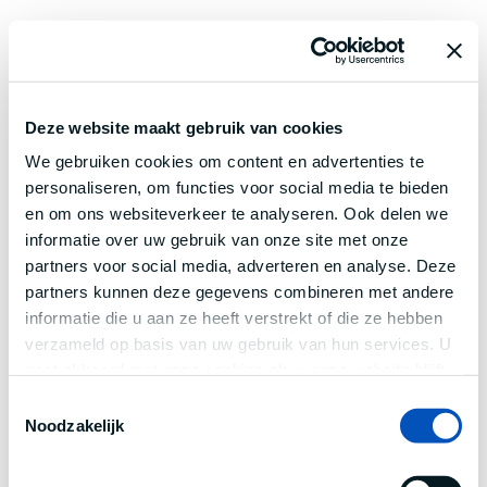
Deze website maakt gebruik van cookies
We gebruiken cookies om content en advertenties te
personaliseren, om functies voor social media te bieden
en om ons websiteverkeer te analyseren. Ook delen we
informatie over uw gebruik van onze site met onze
partners voor social media, adverteren en analyse. Deze
partners kunnen deze gegevens combineren met andere
informatie die u aan ze heeft verstrekt of die ze hebben
verzameld op basis van uw gebruik van hun services. U
gaat akkoord met onze cookies als u onze website blijft
gebruiken.
Toestemmingsselectie
Noodzakelijk
Application error: a
client
-side exception has occurred while
loading
www.century.nl
(see the
browser console
for more