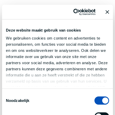
Deze website maakt gebruik van cookies
We gebruiken cookies om content en advertenties te
personaliseren, om functies voor social media te bieden
en om ons websiteverkeer te analyseren. Ook delen we
informatie over uw gebruik van onze site met onze
partners voor social media, adverteren en analyse. Deze
partners kunnen deze gegevens combineren met andere
informatie die u aan ze heeft verstrekt of die ze hebben
verzameld op basis van uw gebruik van hun services. U
gaat akkoord met onze cookies als u onze website blijft
gebruiken.
Toestemmingsselectie
Noodzakelijk
Application error: a
client
-side exception has occurred while
loading
www.century.nl
(see the
browser console
for more