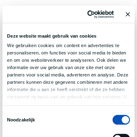
Deze website maakt gebruik van cookies
We gebruiken cookies om content en advertenties te
personaliseren, om functies voor social media te bieden
en om ons websiteverkeer te analyseren. Ook delen we
informatie over uw gebruik van onze site met onze
partners voor social media, adverteren en analyse. Deze
partners kunnen deze gegevens combineren met andere
informatie die u aan ze heeft verstrekt of die ze hebben
verzameld op basis van uw gebruik van hun services. U
gaat akkoord met onze cookies als u onze website blijft
gebruiken.
Toestemmingsselectie
Noodzakelijk
Application error: a
client
-side exception has occurred while
loading
www.century.nl
(see the
browser console
for more