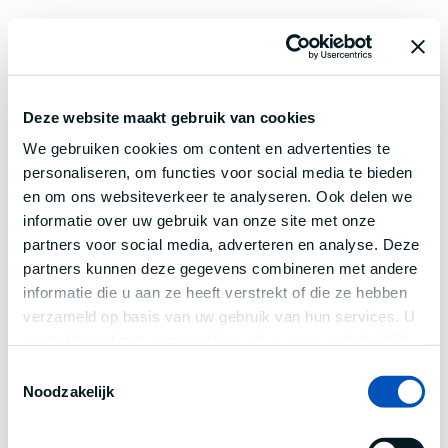
Deze website maakt gebruik van cookies
We gebruiken cookies om content en advertenties te
personaliseren, om functies voor social media te bieden
en om ons websiteverkeer te analyseren. Ook delen we
informatie over uw gebruik van onze site met onze
partners voor social media, adverteren en analyse. Deze
partners kunnen deze gegevens combineren met andere
informatie die u aan ze heeft verstrekt of die ze hebben
verzameld op basis van uw gebruik van hun services. U
gaat akkoord met onze cookies als u onze website blijft
gebruiken.
Toestemmingsselectie
Noodzakelijk
Application error: a
client
-side exception has occurred while
loading
www.century.nl
(see the
browser console
for more