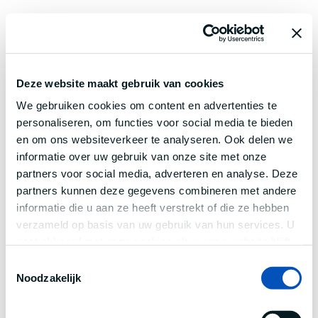
Deze website maakt gebruik van cookies
We gebruiken cookies om content en advertenties te
personaliseren, om functies voor social media te bieden
en om ons websiteverkeer te analyseren. Ook delen we
informatie over uw gebruik van onze site met onze
partners voor social media, adverteren en analyse. Deze
partners kunnen deze gegevens combineren met andere
informatie die u aan ze heeft verstrekt of die ze hebben
verzameld op basis van uw gebruik van hun services. U
gaat akkoord met onze cookies als u onze website blijft
gebruiken.
Toestemmingsselectie
Noodzakelijk
Application error: a
client
-side exception has occurred while
loading
www.century.nl
(see the
browser console
for more