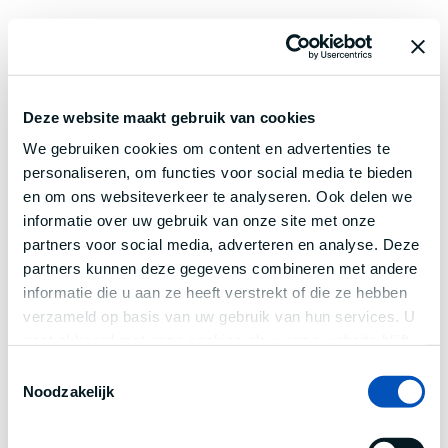
Deze website maakt gebruik van cookies
We gebruiken cookies om content en advertenties te
personaliseren, om functies voor social media te bieden
en om ons websiteverkeer te analyseren. Ook delen we
informatie over uw gebruik van onze site met onze
partners voor social media, adverteren en analyse. Deze
partners kunnen deze gegevens combineren met andere
informatie die u aan ze heeft verstrekt of die ze hebben
verzameld op basis van uw gebruik van hun services. U
gaat akkoord met onze cookies als u onze website blijft
gebruiken.
Toestemmingsselectie
Noodzakelijk
Application error: a
client
-side exception has occurred while
loading
www.century.nl
(see the
browser console
for more