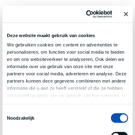
Deze website maakt gebruik van cookies
We gebruiken cookies om content en advertenties te
personaliseren, om functies voor social media te bieden
en om ons websiteverkeer te analyseren. Ook delen we
informatie over uw gebruik van onze site met onze
partners voor social media, adverteren en analyse. Deze
partners kunnen deze gegevens combineren met andere
informatie die u aan ze heeft verstrekt of die ze hebben
verzameld op basis van uw gebruik van hun services. U
gaat akkoord met onze cookies als u onze website blijft
gebruiken.
Toestemmingsselectie
Noodzakelijk
Application error: a
client
-side exception has occurred while
loading
www.century.nl
(see the
browser console
for more