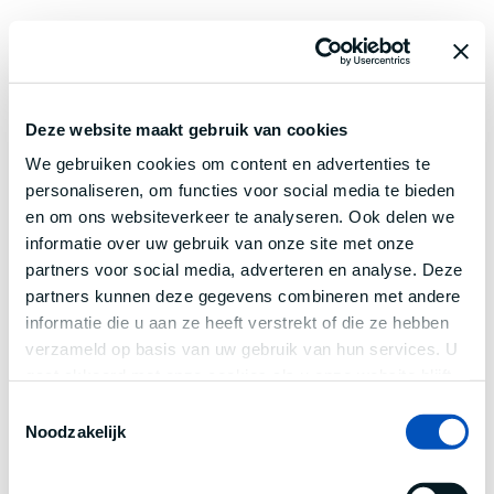
Deze website maakt gebruik van cookies
We gebruiken cookies om content en advertenties te
personaliseren, om functies voor social media te bieden
en om ons websiteverkeer te analyseren. Ook delen we
informatie over uw gebruik van onze site met onze
partners voor social media, adverteren en analyse. Deze
partners kunnen deze gegevens combineren met andere
informatie die u aan ze heeft verstrekt of die ze hebben
verzameld op basis van uw gebruik van hun services. U
gaat akkoord met onze cookies als u onze website blijft
gebruiken.
Toestemmingsselectie
Noodzakelijk
Application error: a
client
-side exception has occurred while
loading
www.century.nl
(see the
browser console
for more