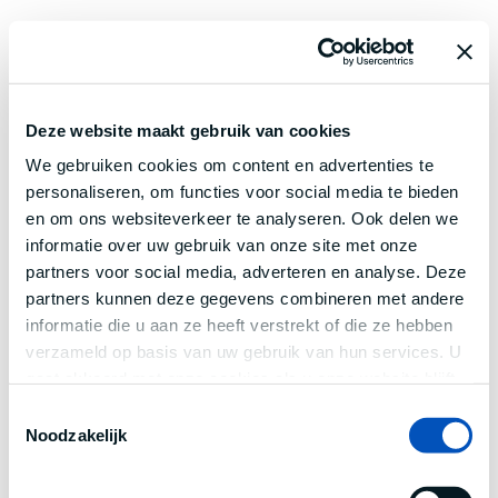
Deze website maakt gebruik van cookies
We gebruiken cookies om content en advertenties te
personaliseren, om functies voor social media te bieden
en om ons websiteverkeer te analyseren. Ook delen we
informatie over uw gebruik van onze site met onze
partners voor social media, adverteren en analyse. Deze
partners kunnen deze gegevens combineren met andere
informatie die u aan ze heeft verstrekt of die ze hebben
verzameld op basis van uw gebruik van hun services. U
gaat akkoord met onze cookies als u onze website blijft
gebruiken.
Toestemmingsselectie
Noodzakelijk
Application error: a
client
-side exception has occurred while
loading
www.century.nl
(see the
browser console
for more