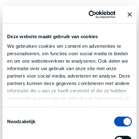
Deze website maakt gebruik van cookies
We gebruiken cookies om content en advertenties te
personaliseren, om functies voor social media te bieden
en om ons websiteverkeer te analyseren. Ook delen we
informatie over uw gebruik van onze site met onze
partners voor social media, adverteren en analyse. Deze
partners kunnen deze gegevens combineren met andere
informatie die u aan ze heeft verstrekt of die ze hebben
verzameld op basis van uw gebruik van hun services. U
gaat akkoord met onze cookies als u onze website blijft
gebruiken.
Toestemmingsselectie
Noodzakelijk
Application error: a
client
-side exception has occurred while
loading
www.century.nl
(see the
browser console
for more