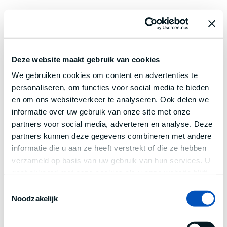
Deze website maakt gebruik van cookies
We gebruiken cookies om content en advertenties te
personaliseren, om functies voor social media te bieden
en om ons websiteverkeer te analyseren. Ook delen we
informatie over uw gebruik van onze site met onze
partners voor social media, adverteren en analyse. Deze
partners kunnen deze gegevens combineren met andere
informatie die u aan ze heeft verstrekt of die ze hebben
verzameld op basis van uw gebruik van hun services. U
gaat akkoord met onze cookies als u onze website blijft
gebruiken.
Toestemmingsselectie
Noodzakelijk
Application error: a
client
-side exception has occurred while
loading
www.century.nl
(see the
browser console
for more