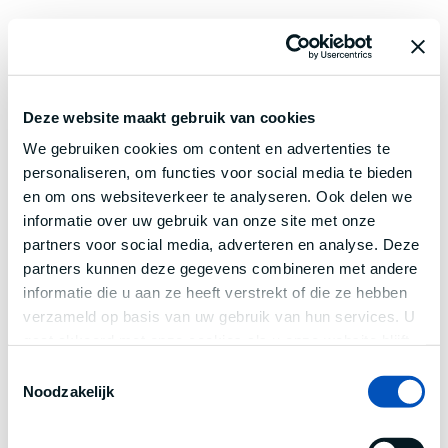
Deze website maakt gebruik van cookies
We gebruiken cookies om content en advertenties te
personaliseren, om functies voor social media te bieden
en om ons websiteverkeer te analyseren. Ook delen we
informatie over uw gebruik van onze site met onze
partners voor social media, adverteren en analyse. Deze
partners kunnen deze gegevens combineren met andere
informatie die u aan ze heeft verstrekt of die ze hebben
verzameld op basis van uw gebruik van hun services. U
gaat akkoord met onze cookies als u onze website blijft
gebruiken.
Toestemmingsselectie
Noodzakelijk
Application error: a
client
-side exception has occurred while
loading
www.century.nl
(see the
browser console
for more