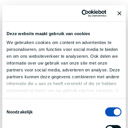
Deze website maakt gebruik van cookies
We gebruiken cookies om content en advertenties te
personaliseren, om functies voor social media te bieden
en om ons websiteverkeer te analyseren. Ook delen we
informatie over uw gebruik van onze site met onze
partners voor social media, adverteren en analyse. Deze
partners kunnen deze gegevens combineren met andere
informatie die u aan ze heeft verstrekt of die ze hebben
verzameld op basis van uw gebruik van hun services. U
gaat akkoord met onze cookies als u onze website blijft
gebruiken.
Toestemmingsselectie
Noodzakelijk
Application error: a
client
-side exception has occurred while
loading
www.century.nl
(see the
browser console
for more