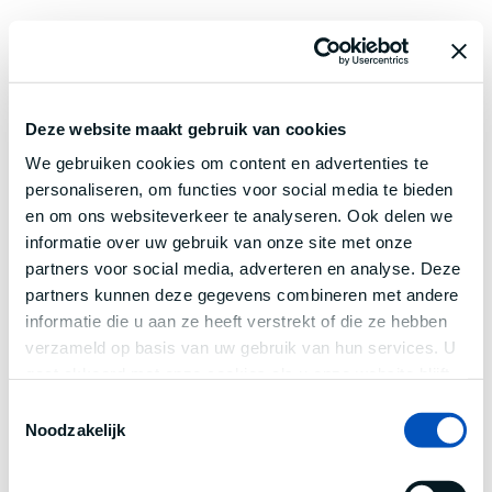
Deze website maakt gebruik van cookies
We gebruiken cookies om content en advertenties te
personaliseren, om functies voor social media te bieden
en om ons websiteverkeer te analyseren. Ook delen we
informatie over uw gebruik van onze site met onze
partners voor social media, adverteren en analyse. Deze
partners kunnen deze gegevens combineren met andere
informatie die u aan ze heeft verstrekt of die ze hebben
verzameld op basis van uw gebruik van hun services. U
gaat akkoord met onze cookies als u onze website blijft
gebruiken.
Toestemmingsselectie
Noodzakelijk
Application error: a
client
-side exception has occurred while
loading
www.century.nl
(see the
browser console
for more