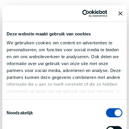
Deze website maakt gebruik van cookies
We gebruiken cookies om content en advertenties te
personaliseren, om functies voor social media te bieden
en om ons websiteverkeer te analyseren. Ook delen we
informatie over uw gebruik van onze site met onze
partners voor social media, adverteren en analyse. Deze
partners kunnen deze gegevens combineren met andere
informatie die u aan ze heeft verstrekt of die ze hebben
verzameld op basis van uw gebruik van hun services. U
gaat akkoord met onze cookies als u onze website blijft
gebruiken.
Toestemmingsselectie
Noodzakelijk
Application error: a
client
-side exception has occurred while
loading
www.century.nl
(see the
browser console
for more