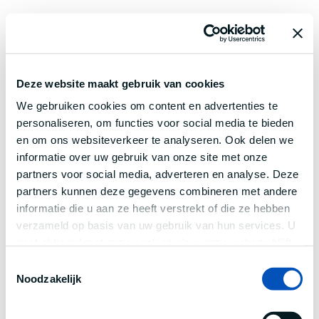
Deze website maakt gebruik van cookies
We gebruiken cookies om content en advertenties te
personaliseren, om functies voor social media te bieden
en om ons websiteverkeer te analyseren. Ook delen we
informatie over uw gebruik van onze site met onze
partners voor social media, adverteren en analyse. Deze
partners kunnen deze gegevens combineren met andere
informatie die u aan ze heeft verstrekt of die ze hebben
verzameld op basis van uw gebruik van hun services. U
gaat akkoord met onze cookies als u onze website blijft
gebruiken.
Toestemmingsselectie
Noodzakelijk
Application error: a
client
-side exception has occurred while
loading
www.century.nl
(see the
browser console
for more