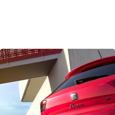
Vernieuwde SEAT Ibiza en Arona: opgefrist design,
hoogwaardig interieur, nog meer waar voor je geld
e
In het jaar waarin SEAT zijn 75
verjaardag viert, luidt het Spaanse merk een spannend
nieuw hoofdstuk in voor twee van zijn belangrijkste modellen: de Ibiza en Arona. De twee
leggen de lat in hun respectievelijke segmenten opnieuw hoger met opgefriste looks,
geavanceerde technologie, een verder verfijnd interieur en een complete uitrusting voor een
scherpe prijs.
De SEAT Ibiza is écht een icoon in zijn segment. Sinds zijn debuut in 1984 zijn er verdeeld
over vijf generaties meer dan 6 miljoen exemplaren van verkocht. In die periode is het model
voortdurend in ontwikkeling gebleven, met frisse ideeën en een jeugdige, creatieve en
moderne insteek. Ook de SEAT Arona SUV heeft sinds zijn lancering in 2017 een sterke
aanhang opgebouwd. Met meer dan 750.000 verkochte exemplaren is hij nog steeds een
succes voor automobilisten die op zoek zijn naar een energieke, jeugdige SUV die is
voorbereid op elke uitdaging in de stad.