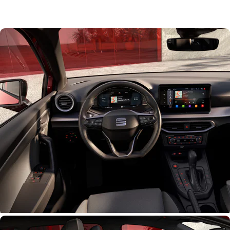
voorbumper versterkt het uitgesproken design. Tegelijkertijd zijn alle technische
componenten - zoals de sensoren en mistlampen - omlijst in zwarte vlakken, wat zorgt voor
meer expressieve vrijheid in het design.
Deze exterieur-updates voor de Ibiza en Arona vloeien naadloos over in de vlot en sportief
gestileerde flanken.