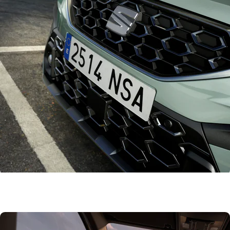
De vernieuwde SEAT Ibiza en Arona worden ontworpen, ontwikkeld en geproduceerd in
SEAT’s fabriek nabij Barcelona. Vanaf medio december staan de nieuwe modellen bij de
Nederlandse SEAT-dealers. In aanloop naar dit showroomdebuut worden ook de prijzen
voor de vernieuwde Ibiza en Arona bekend.
Bekijk hier het uitgebreide nieuwsbericht over de vernieuwde SEAT Ibiza.
Klik hier voor het uitgebreide nieuwsbericht over de vernieuwde SEAT Arona.