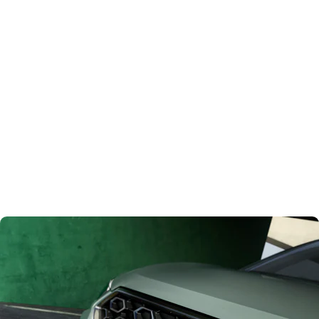
Hoogwaardiger interieur, compleet in uitrusting
Het interieur van beide modellen is verder verbeterd op het gebied van kwaliteit, design en
connectiviteit, zonder het kenmerkende gevoel van ruimte en aandacht voor detail uit het
oog te verliezen. De modellen hebben nieuw reliëftextiel, verfijnde materialen, een
donkerdere hemelbekleding en subtiele, neutrale accenten op de ventilatieroosters.
Gezamenlijk zorgen deze vernieuwingen voor een nog hogere kwaliteitsbeleving in het
interieur.
In de FR Business Connect-uitvoering zijn kuipstoelen nu standaard, voor een dynamischere
uitstraling en meer comfort, en een perfecte balans tussen dagelijks gebruiksgemak en
sportiviteit. Een raampartij met een nieuwe zwarte omlijsting zet de toon voor een
verfijnder en karaktervoller interieur, aangevuld met textiel in reliëf voor de stoelen, met
stof afgewerkte deurpanelen en soft-touch materialen. Het stuurwiel, dat is bekleed met
geperforeerd leer, geeft een gevoel van precisie en controle vanaf het moment dat je het
stuurwiel beetpakt. Een zwarte hemel draagt bij aan de sportieve ambiance.
Op technisch gebied zijn beide modellen voorzien van verbeterde functies, inclusief het
nieuwe SEAT Sound System met zes speakers, een subwoofer en een 300W versterker, dat
optioneel beschikbaar is voor de FR Business Connect voor een high-fidelity audio-ervaring.
En met de verbeterde draadloze 15W laadfunctie met koeltechnologie is het gemakkelijker
dan ooit om onderweg verbonden en opgeladen te blijven.
Motoren
Wat aandrijving betreft bieden de vernieuwde SEAT Ibiza en Arona nog steeds de perfecte
balans tussen dynamiek en efficiëntie. Beide modellen bieden een keuze uit een:
1.0 TSI 70 kW/95 pk
driecilindermotor met een handgeschakelde 5-versnellingsbak
1.0 TSI 85 kW/115 pk
driecilindermotor met een zeventraps DSG-automaat