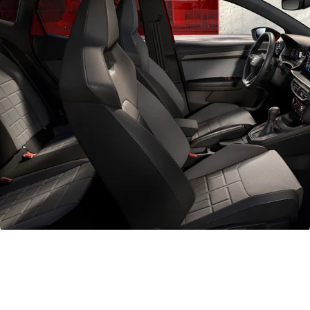
Aan de achterzijde introduceert de vernieuwde Ibiza een nieuw ontworpen bumper die het
sportieve, jeugdige voorkomen van de auto nog nadrukkelijker aanzet. De horizontale
markering aan de bovenkant is verlengd voor een bredere look, terwijl de donker-aluminium
modelsignatuur – zowel bij de Ibiza als Arona - voor een modern, onderscheidend accent
zorgt.
In de FR-uitvoering voegt het FR-embleem met lasergravure op de B-stijl een subtiel,
sportief detail toe. De dynamiek van beide modellen wordt verder geaccentueerd door een
nieuw gamma lichtmetalen velgen voor elk model. De Ibiza krijgt er twee 17 inch en twee 18
inch opties bij. Ook de Arona FR Business Connect voegt twee 17 inch en twee 18 inch