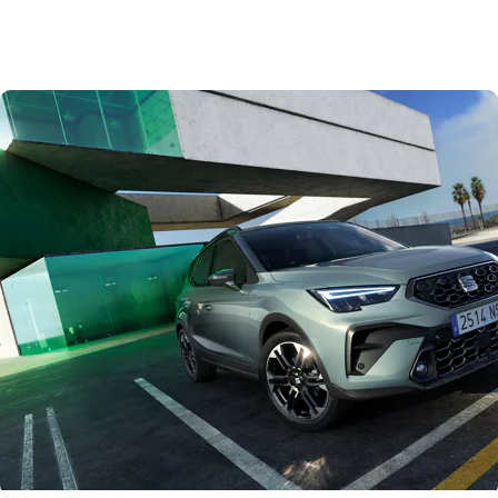
velgdesigns aan het gamma toe. Ze zijn er in verschillende afwerkingen en breiden het
bestaande assortiment verder uit voor een grotere visuele impact en meer maatwerk.
Tot slot is het kleurengamma voor zowel de Ibiza als Arona opgefrist met meer moderne,
felle kleuren. Liminal Red, Hypnotic Yellow (beide beschikbaar vanaf Q1 2026) en Oniric
Grey voegen zich bij het bestaande pallet en geven de line-up nieuwe energie en
persoonlijkheid. Aanvullend biedt de Arona twee contrasterende kleuropties voor het dak:
Midnight Black en het nieuwe Manhattan Grey.