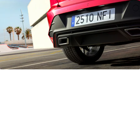
“De SEAT Ibiza en Arona zijn echte succesverhalen en vervullen beide een fundamentele rol
binnen onze line-up en voor de groei van ons merk. Het zijn twee van SEAT’s meest iconische
modellen die een sleutelrol hebben gespeeld in het stimuleren van stedelijke mobiliteit en die
consumenten nieuwe mogelijkheden hebben geboden”, verklaart Markus Haupt, CEO van
SEAT. “Met een opgefrist exterieur en een kwalitatief verder verbeterd interieur vergroten
we hun aantrekkingskracht nu nog meer.”
Vernieuwd design
De Ibiza en Arona hebben beide een vernieuwde styling gekregen, met nieuwe trendy kleuren
en een volledig vernieuwd gamma lichtmetalen velgen, in grootte variërend van 15 tot en
met 18 inch. Het aangescherpte exterieurdesign geeft beide modellen een fris en
zelfverzekerd uiterlijk, dankzij onder meer een aangepast front. Het nieuwe, zeshoekige
grilleontwerp met ruitvormig gaas in een matte/gepolijste afwerking versterkt het sportieve
karakter en zet de bredere proporties nog nadrukkelijker aan. De nog smallere Full LED-
koplampen (Design Full LED-koplampen voor de FR Business Connect) onderstrepen de
breedte van de auto en geven de voorzijde een geheel nieuwe look & feel. Hun geavanceerde
lichtsignatuur zorgt niet alleen voor een meer technische uitstraling, maar geeft de auto ook
meer body, een betere zichtbaarheid met een groter lichtbereik en een grotere helderheid van
de lichtbundel. En dat alles bij een lager energieverbruik. De designstijl van de nieuwe