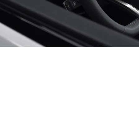
Harmonie in beweging: het interieur van de nieuwe Audi Q3
Het interieur van de nieuwe Audi Q3 combineert hoogwaardige materialen met slimme
technologieën en een flexibel licht- en geluidsconcept. Het ontwerp is gericht op
functionaliteit, gebruiksgemak en een doordachte sfeer aan boord.
De nieuwe Audi Q3 kenmerkt zich door strakke lijnen en een overzichtelijk dashboard met
een horizontale lay-out die het ruimtegevoel versterkt. Een breed sierpaneel loopt door
vanaf de portieren over het hele dashboard. De middenconsole sluit hier qua vormgeving op
aan. De indeling is functioneel en overzichtelijk, in lijn met Audi’s ontwerpfilosofie van
‘visuele helderheid’.
Meer ruimte over
Centraal in het interieur staat Audi’s ‘digital stage’: een panoramisch display met een 11,9
inch Audi virtual cockpit plus en een 12,8 inch MMI touch-display. Beide schermen zijn licht