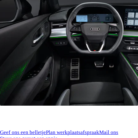
De informatie in dit nieuwsbericht was actueel op de datum van publicatie. Wijzigingen in
modellen, uitvoeringen, prijzen, technische specificaties, afbeeldingen, of andere informatie zijn
te allen tijde voorbehouden. Eventueel genoemde prijzen betreffen consumentenadviesprijzen.
Het staat dealers en servicepartners vrij eigen verkoopprijzen en kortingen te hanteren. Aan de
inhoud van dit nieuwsbericht kunnen geen rechten worden ontleend.
Kunnen we je ergens mee helpen?
Geef ons een belletje
Plan werkplaatsafspraak
Mail ons