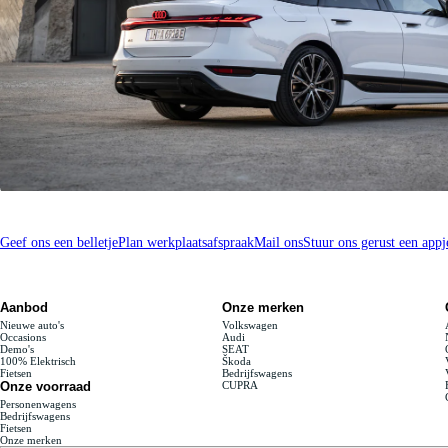
De informatie in dit nieuwsbericht was actueel op de datum van publicatie. Wijzigingen in modellen, uitvoeringen, 
kortingen te hanteren. Aan de inhoud van dit nieuwsbericht kunnen geen rechten worden ontleend.
* Alle prijzen vermeld in dit nieuwsbericht zijn, tenzij anders vermeld inclusief BTW, kosten rijklaarmaken, recy
Kunnen we je ergens mee helpen?
Geef ons een belletje
Plan werkplaatsafspraak
Mail ons
Stuur ons gerust een appj
Aanbod
Onze merken
Nieuwe auto's
Volkswagen
Occasions
Audi
Demo's
SEAT
100% Elektrisch
Škoda
Fietsen
Bedrijfswagens
Onze voorraad
CUPRA
Personenwagens
Bedrijfswagens
Fietsen
Onze merken