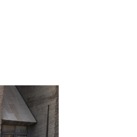
che auto’s met ingang van 1 januari 2025 onderhevig zijn aan BPM, heeft Audi besloten het prijsniveau van alle 
king voor de verplichte aanschafbelasting. Audi gaat deze BPM op de aanschafprijs – in het geval van elektrisc
e-tron, Audi A6 e-tron, Audi Q6 e-tron en Audi e-tron GT met ongewijzigde prijzen het nieuwe jaar ingaan.