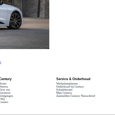
prijzen, technische specificaties, afbeeldingen, of andere informatie zijn te allen tijde voorbehouden. Genoemde pr
clingbijdrage en legeskosten. Zie voor verkoopinformatie
Audi.nl
.
e
Century
Service & Onderhoud
Acties
Werkplaatsplanner
Nieuws
Onderhoud bij Century
Over ons
Schadeherstel
Vacatures
Mijn Century
Vestigingen
Aanmelden Century Nieuwsbrief
FAQ
Contact