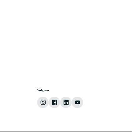
ijzen betreffen consumentenadviesprijzen. Het staat dealers en servicepartners vrij eigen verkoopprijzen en
Volg ons