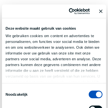
Deze website maakt gebruik van cookies
We gebruiken cookies om content en advertenties te
personaliseren, om functies voor social media te bieden
en om ons websiteverkeer te analyseren. Ook delen we
informatie over uw gebruik van onze site met onze
partners voor social media, adverteren en analyse. Deze
partners kunnen deze gegevens combineren met andere
informatie die u aan ze heeft verstrekt of die ze hebben
verzameld op basis van uw gebruik van hun services. U
gaat akkoord met onze cookies als u onze website blijft
gebruiken.
Toestemmingsselectie
Noodzakelijk
Application error: a
client
-side exception has occurred while
loading
www.century.nl
(see the
browser console
for more