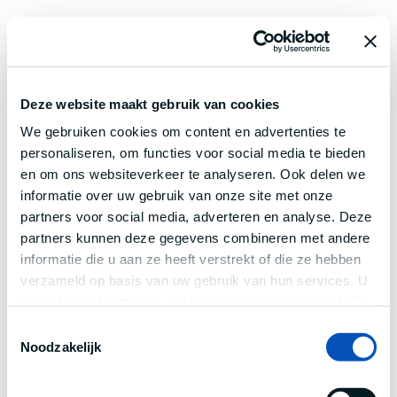
Deze website maakt gebruik van cookies
We gebruiken cookies om content en advertenties te
personaliseren, om functies voor social media te bieden
en om ons websiteverkeer te analyseren. Ook delen we
informatie over uw gebruik van onze site met onze
partners voor social media, adverteren en analyse. Deze
partners kunnen deze gegevens combineren met andere
informatie die u aan ze heeft verstrekt of die ze hebben
verzameld op basis van uw gebruik van hun services. U
gaat akkoord met onze cookies als u onze website blijft
gebruiken.
Toestemmingsselectie
Noodzakelijk
Application error: a
client
-side exception has occurred while
loading
www.century.nl
(see the
browser console
for more