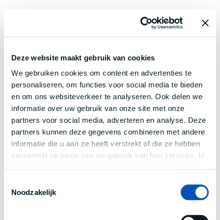
Deze website maakt gebruik van cookies
We gebruiken cookies om content en advertenties te
personaliseren, om functies voor social media te bieden
en om ons websiteverkeer te analyseren. Ook delen we
informatie over uw gebruik van onze site met onze
partners voor social media, adverteren en analyse. Deze
partners kunnen deze gegevens combineren met andere
informatie die u aan ze heeft verstrekt of die ze hebben
verzameld op basis van uw gebruik van hun services. U
gaat akkoord met onze cookies als u onze website blijft
gebruiken.
Toestemmingsselectie
Noodzakelijk
Application error: a
client
-side exception has occurred while
loading
www.century.nl
(see the
browser console
for more