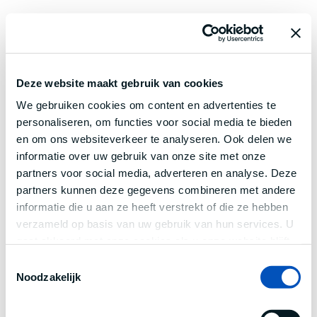
Deze website maakt gebruik van cookies
We gebruiken cookies om content en advertenties te
personaliseren, om functies voor social media te bieden
en om ons websiteverkeer te analyseren. Ook delen we
informatie over uw gebruik van onze site met onze
partners voor social media, adverteren en analyse. Deze
partners kunnen deze gegevens combineren met andere
informatie die u aan ze heeft verstrekt of die ze hebben
verzameld op basis van uw gebruik van hun services. U
gaat akkoord met onze cookies als u onze website blijft
gebruiken.
Toestemmingsselectie
Noodzakelijk
Application error: a
client
-side exception has occurred while
loading
www.century.nl
(see the
browser console
for more