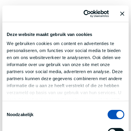
Deze website maakt gebruik van cookies
We gebruiken cookies om content en advertenties te
personaliseren, om functies voor social media te bieden
en om ons websiteverkeer te analyseren. Ook delen we
informatie over uw gebruik van onze site met onze
partners voor social media, adverteren en analyse. Deze
partners kunnen deze gegevens combineren met andere
informatie die u aan ze heeft verstrekt of die ze hebben
verzameld op basis van uw gebruik van hun services. U
gaat akkoord met onze cookies als u onze website blijft
gebruiken.
Toestemmingsselectie
Noodzakelijk
Application error: a
client
-side exception has occurred while
loading
www.century.nl
(see the
browser console
for more