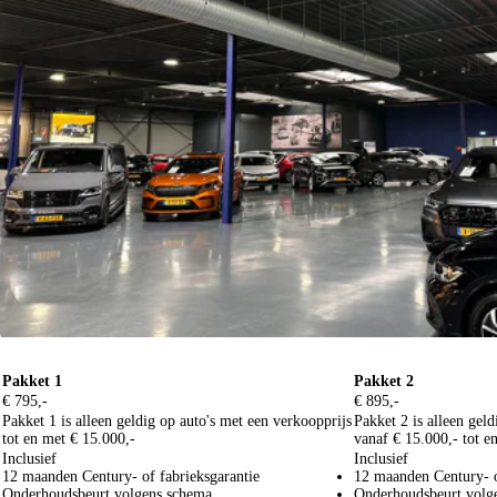
2. Century Onderhoud & Zekerheid pakket
U kunt de rijklaarprijs uitbreiden met een van onze Century Onderhoud & Zekerheid pakketten. Het volgende is 
Pakket 1
Pakket 2
€ 795,-
€ 895,-
Pakket 1 is alleen geldig op auto's met een verkoopprijs
Pakket 2 is alleen gel
tot en met € 15.000,-
vanaf € 15.000,- tot e
Inclusief
Inclusief
12 maanden Century- of fabrieksgarantie
12 maanden Century- o
Onderhoudsbeurt volgens schema
Onderhoudsbeurt volg