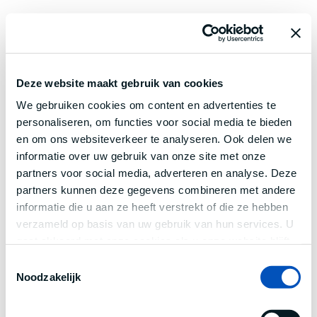
Deze website maakt gebruik van cookies
We gebruiken cookies om content en advertenties te
personaliseren, om functies voor social media te bieden
en om ons websiteverkeer te analyseren. Ook delen we
informatie over uw gebruik van onze site met onze
partners voor social media, adverteren en analyse. Deze
partners kunnen deze gegevens combineren met andere
informatie die u aan ze heeft verstrekt of die ze hebben
verzameld op basis van uw gebruik van hun services. U
gaat akkoord met onze cookies als u onze website blijft
gebruiken.
Toestemmingsselectie
Noodzakelijk
Application error: a
client
-side exception has occurred while
loading
www.century.nl
(see the
browser console
for more