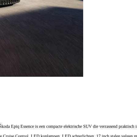
 Škoda Epiq Essence is een compacte elektrische SUV die verrassend praktisch 
ve Cruise Control, LED koplampen, LED achterlichten, 17 inch stalen velgen me