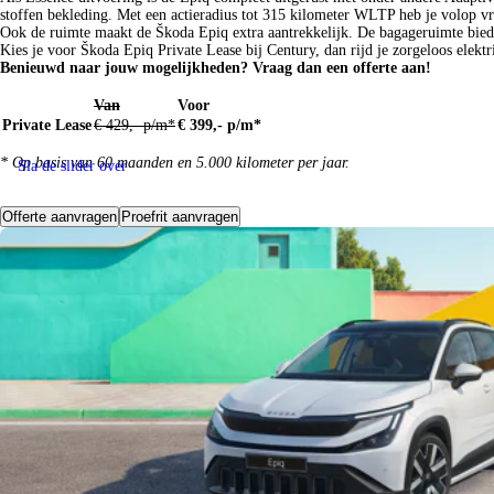
stoffen bekleding. Met een actieradius tot 315 kilometer WLTP heb je volop vrij
Ook de ruimte maakt de Škoda Epiq extra aantrekkelijk. De bagageruimte biedt
Kies je voor Škoda Epiq Private Lease bij Century, dan rijd je zorgeloos elekt
Benieuwd naar jouw mogelijkheden? Vraag dan een offerte aan!
Van
Voor
Private Lease
€ 429,- p/m*
€ 399,- p/m*
* Op basis van 60 maanden en 5.000 kilometer per jaar.
Sla de slider over
Offerte aanvragen
Proefrit aanvragen