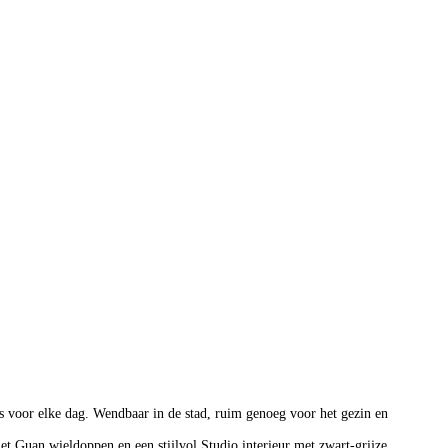
is voor elke dag. Wendbaar in de stad, ruim genoeg voor het gezin en
t Guan wieldoppen en een stijlvol Studio interieur met zwart-grijze