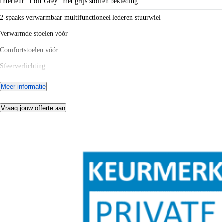
Interieur "Loft Grey" met grijs stoffen bekleding
2-spaaks verwarmbaar multifunctioneel lederen stuurwiel
Verwarmde stoelen vóór
Comfortstoelen vóór
Sfeerverlichting
Automatisch dimmende binnenspiegel
Meer informatie
Sunset (donker getinte ruiten achter)
Vraag jouw offerte aan
7 Luidsprekers
Airconditioning automatisch, 2-zone (Climatronic)
Metallic lak