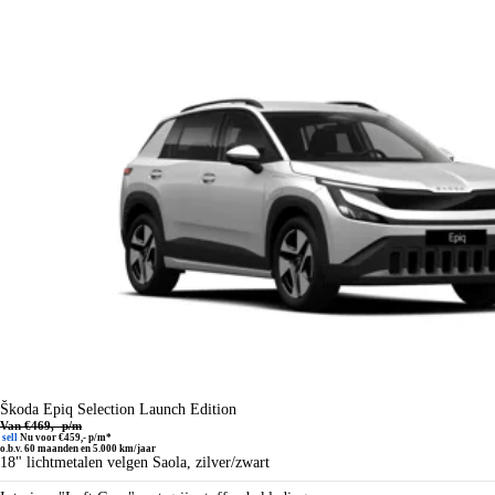
Škoda Epiq
Selection Launch Edition
Van €469,- p/m
sell
Nu voor €459,- p/m*
o.b.v. 60 maanden en 5.000 km/jaar
18" lichtmetalen velgen Saola, zilver/zwart