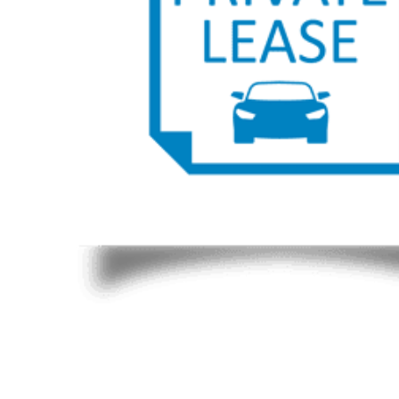
* Škoda Private Lease wordt onder de voorwaarden van het Keurmerk Private Lease aangeboden door Finan
500 eigen risico en regio Utrecht en kunnen per regio afwijken in verband met provinciale opcenten. Bra
bouwt de korting op de motorrijtuigenbelasting (mrb) voor plug-in hybride en elektrische auto’s in 2026
- Elektrische auto’s: In 2026 geldt een korting van 30% op de mrb. Vooralsnog geldt deze korting ook i