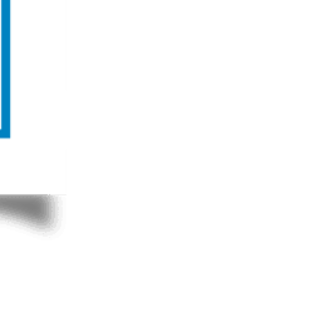
cial Services, handelsnaam van Volkswagen Pon Financial Services B.V., ingeschreven in het Handelsregister ond
ndstof is niet inbegrepen. Na jaar 1 bedraagt de tussentijdse opzegvergoeding maximaal 40% van de resterende leas
 verder af.
n 2027 en 2028, gevolgd door een verdere afbouw naar een korting van 25% in 2029. Vanaf 2030 vervalt de korting 