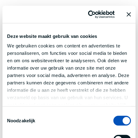
Deze website maakt gebruik van cookies
We gebruiken cookies om content en advertenties te
personaliseren, om functies voor social media te bieden
en om ons websiteverkeer te analyseren. Ook delen we
informatie over uw gebruik van onze site met onze
partners voor social media, adverteren en analyse. Deze
partners kunnen deze gegevens combineren met andere
informatie die u aan ze heeft verstrekt of die ze hebben
verzameld op basis van uw gebruik van hun services. U
gaat akkoord met onze cookies als u onze website blijft
gebruiken.
Toestemmingsselectie
Noodzakelijk
Application error: a
client
-side exception has occurred while
loading
www.century.nl
(see the
browser console
for more