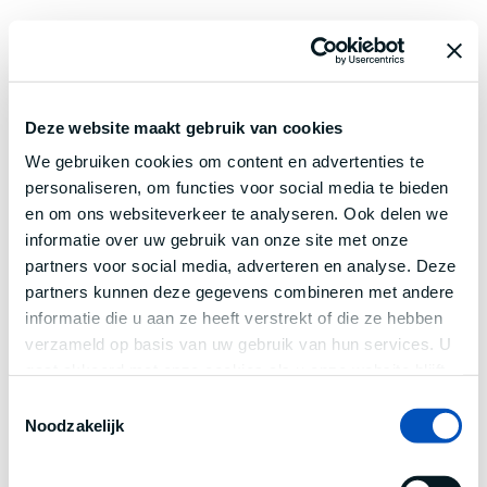
Deze website maakt gebruik van cookies
We gebruiken cookies om content en advertenties te
personaliseren, om functies voor social media te bieden
en om ons websiteverkeer te analyseren. Ook delen we
informatie over uw gebruik van onze site met onze
partners voor social media, adverteren en analyse. Deze
partners kunnen deze gegevens combineren met andere
informatie die u aan ze heeft verstrekt of die ze hebben
verzameld op basis van uw gebruik van hun services. U
gaat akkoord met onze cookies als u onze website blijft
gebruiken.
Toestemmingsselectie
Noodzakelijk
Application error: a
client
-side exception has occurred while
loading
www.century.nl
(see the
browser console
for more