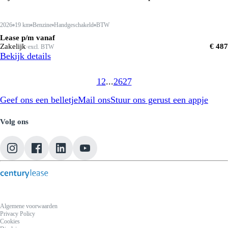
2026
19 km
Benzine
Handgeschakeld
BTW
Lease p/m vanaf
Zakelijk
€ 487
excl. BTW
Bekijk details
1
2
...
26
27
Kunnen we je ergens mee helpen?
Geef ons een belletje
Mail ons
Stuur ons gerust een appje
Volg ons
Algemene voorwaarden
Privacy Policy
Cookies