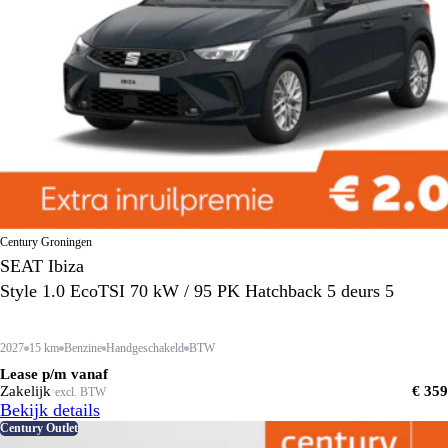
Century Groningen
SEAT Ibiza
Style 1.0 EcoTSI 70 kW / 95 PK Hatchback 5 deurs 5
2027
15 km
Benzine
Handgeschakeld
BTW
Lease p/m vanaf
Zakelijk
€ 359
excl. BTW
Bekijk details
Century Outlet