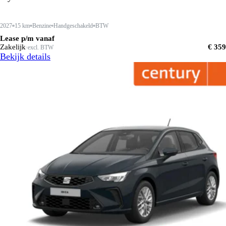
2027
15 km
Benzine
Handgeschakeld
BTW
Lease p/m vanaf
Zakelijk
€ 359
excl. BTW
Bekijk details