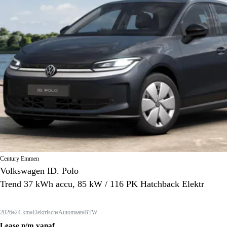
Century Emmen
Volkswagen ID. Polo
Trend 37 kWh accu, 85 kW / 116 PK Hatchback Elektr
2026
24 km
Elektrisch
Automaat
BTW
Lease p/m vanaf