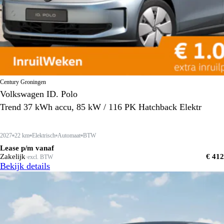
Century Groningen
Volkswagen ID. Polo
Trend 37 kWh accu, 85 kW / 116 PK Hatchback Elektr
2027
22 km
Elektrisch
Automaat
BTW
Lease p/m vanaf
Zakelijk
€ 412
excl. BTW
Bekijk details