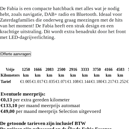
Škoda Fabia
De Fabia is een compacte hatchback met alles wat je nodig
hebt, zoals navigatie, DAB+ radio en Bluetooth. Ideaal voor
Zaterdagfamilies die onderweg graag meezingen met de hits
van het moment! De Fabia heeft een strak design en een
krachtige uitstraling. Dit wordt extra benadrukt door het front
met LED-dagrijverlichting.
Offerte aanvragen
Tarieven
De tarieven in deze tabel zijn gebaseerd op periodes van 30 dagen, niet op kalendermaanden.
Vrije
1250
1666
2083
2500
2916
3333
3750
4166
4583
Kilometers
km
km
km
km
km
km
km
km
km
Tarief
€1.005
€1.017
€1.035
€1.071
€1.108
€1.144
€1.180
€1.217
€1.252
€
Eventuele meerprijs:
€0,13
per extra gereden kilometer
€133,10
per maand meerprijs automaat
€49,00
per maand meerprijs Selection uitgevoerd
De getoonde tarieven zijn inclusief BTW