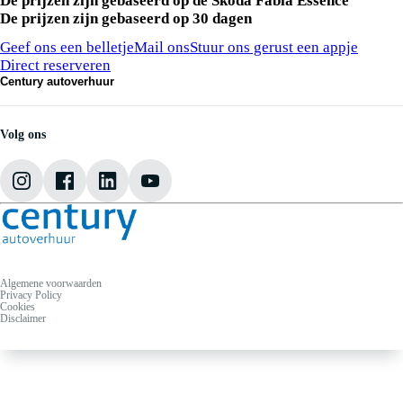
De prijzen zijn gebaseerd op de Škoda Fabia Essence
De prijzen zijn gebaseerd op 30 dagen
Kunnen we je ergens mee helpen?
Geef ons een belletje
Mail ons
Stuur ons gerust een appje
Direct reserveren
Century autoverhuur
Acties
Over ons
Vestigingen
Volg ons
FAQ
Contact
Algemene voorwaarden
Privacy Policy
Cookies
Disclaimer