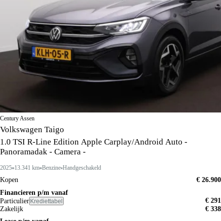
Century Assen
Volkswagen Taigo
1.0 TSI R-Line Edition Apple Carplay/Android Auto -
Panoramadak - Camera -
2025
13.341 km
Benzine
Handgeschakeld
Kopen
€ 26.900
Financieren p/m vanaf
€ 291
Particulier
Krediettabel
Zakelijk
€ 338