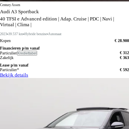
Century Assen
Audi A3 Sportback
40 TFSI e Advanced edition | Adap. Cruise | PDC | Navi |
Virtual | Clima |
2023
39.537 km
Hybride benzine
Automaat
Kopen
€ 28.900
Financieren p/m vanaf
€ 312
Particulier
Krediettabel
Zakelijk
€ 363
Lease p/m vanaf
Particulier*
€ 592
Bekijk details