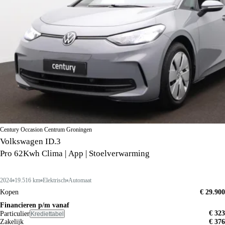
Century Occasion Centrum Groningen
Volkswagen ID.3
Pro 62Kwh Clima | App | Stoelverwarming
2024
19.516 km
Elektrisch
Automaat
Kopen
€ 29.900
Financieren p/m vanaf
€ 323
Particulier
Krediettabel
Zakelijk
€ 376