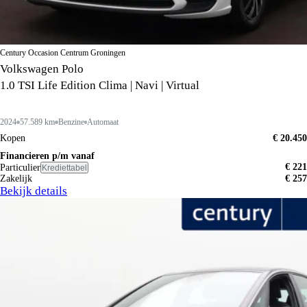
Century Occasion Centrum Groningen
Volkswagen Polo
1.0 TSI Life Edition Clima | Navi | Virtual
2024
57.589 km
Benzine
Automaat
Kopen
€ 20.450
Financieren p/m vanaf
€ 221
Particulier
Krediettabel
Zakelijk
€ 257
Bekijk details