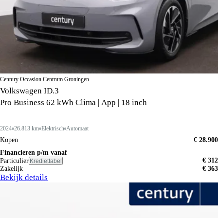
Century Occasion Centrum Groningen
Volkswagen ID.3
Pro Business 62 kWh Clima | App | 18 inch
2024
26.813 km
Elektrisch
Automaat
Kopen
€ 28.900
Financieren p/m vanaf
€ 312
Particulier
Krediettabel
Zakelijk
€ 363
Bekijk details