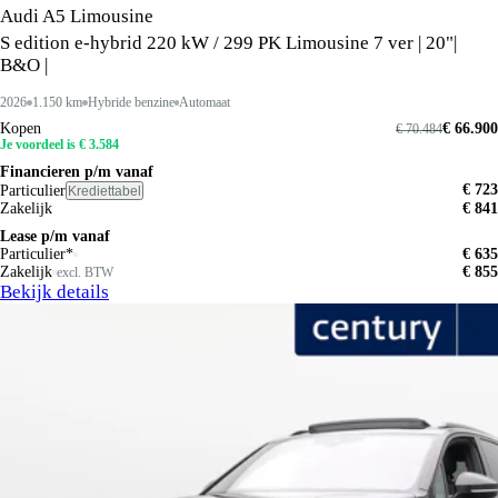
Audi A5 Limousine
S edition e-hybrid 220 kW / 299 PK Limousine 7 ver | 20"|
B&O |
2026
1.150 km
Hybride benzine
Automaat
Kopen
€ 66.900
€ 70.484
Je voordeel is € 3.584
Financieren p/m vanaf
€ 723
Particulier
Krediettabel
Zakelijk
€ 841
Lease p/m vanaf
Particulier*
€ 635
Zakelijk
€ 855
excl. BTW
Bekijk details