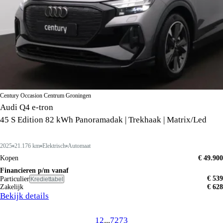
Century Occasion Centrum Groningen
Audi Q4 e-tron
45 S Edition 82 kWh Panoramadak | Trekhaak | Matrix/Led
2025
21.176 km
Elektrisch
Automaat
Kopen
€ 49.900
Financieren p/m vanaf
€ 539
Particulier
Krediettabel
Zakelijk
€ 628
Bekijk details
1
2
...
72
73