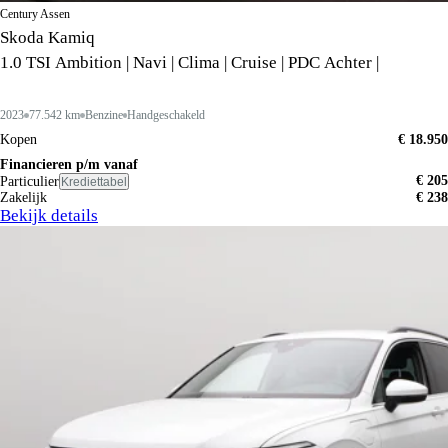
Century Assen
Skoda Kamiq
1.0 TSI Ambition | Navi | Clima | Cruise | PDC Achter |
2023
77.542 km
Benzine
Handgeschakeld
Kopen
€ 18.950
Financieren p/m vanaf
€ 205
Particulier
Krediettabel
Zakelijk
€ 238
Bekijk details