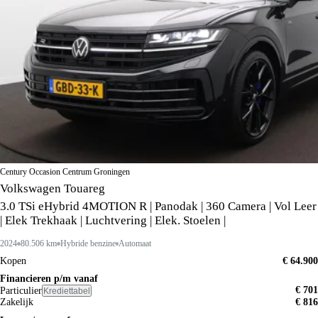
Century Occasion Centrum Groningen
Volkswagen Touareg
3.0 TSi eHybrid 4MOTION R | Panodak | 360 Camera | Vol Leer
| Elek Trekhaak | Luchtvering | Elek. Stoelen |
2024
80.506 km
Hybride benzine
Automaat
Kopen
€ 64.900
Financieren p/m vanaf
€ 701
Particulier
Krediettabel
Zakelijk
€ 816