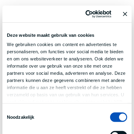
Deze website maakt gebruik van cookies
We gebruiken cookies om content en advertenties te
personaliseren, om functies voor social media te bieden
en om ons websiteverkeer te analyseren. Ook delen we
informatie over uw gebruik van onze site met onze
partners voor social media, adverteren en analyse. Deze
partners kunnen deze gegevens combineren met andere
informatie die u aan ze heeft verstrekt of die ze hebben
verzameld op basis van uw gebruik van hun services. U
gaat akkoord met onze cookies als u onze website blijft
gebruiken.
Toestemmingsselectie
Noodzakelijk
Application error: a
client
-side exception has occurred while
loading
www.century.nl
(see the
browser console
for more